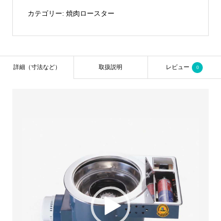
カテゴリー:
焼肉ロースター
詳細（寸法など）
取扱説明
レビュー
0
動
画
プ
レ
ー
ヤ
ー