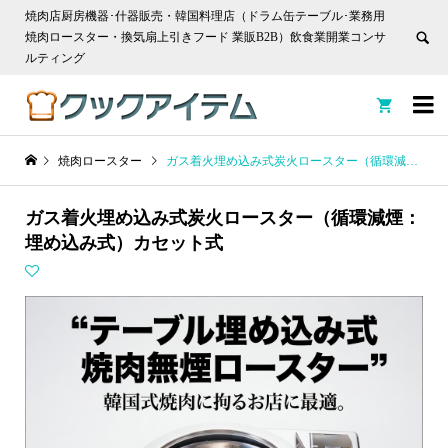
焼肉店厨房機器･什器販売・韓国料理店（ドラム缶テーブル･業務用
焼肉ロースター・換気扇上引きフード 業販B2B）飲食業開業コンサ
ルティング


焼肉ロースター
ガス着火埋め込み式炭火ロースター（循環減煙：埋め込み式）カセット式
ガス着火埋め込み式炭火ロースター（循環減煙：
埋め込み式）カセット式