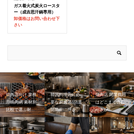
ガス着火式炭火ロースタ
ー（成吉思汗鍋専用）
卸価格はお問い合わせ下
さい
焼肉店向け 業務
韓国料理店に必
焼肉店 開業費用
用焼肉網 素材別
要な厨房備品8選
はどこまで含む
比較で選ぶ耐...
開業前に押さ...
べきか