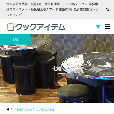
焼肉店厨房機器･什器販売・韓国料理店（ドラム缶テーブル･業務用
焼肉ロースター・換気扇上引きフード 業販B2B）飲食業開業コンサ
ルティング


七輪
七輪
“七輪”にタグ付けされた商品