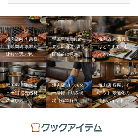
焼肉店向け 業務
韓国料理店に必
焼肉店 開業費用
用焼肉網 素材別
要な厨房備品8選
はどこまで含む
比較で選ぶ耐...
開業前に押さ...
べきか
韓国料理店 メニ
焼肉店 ロースタ
焼肉店 客席レイ
ュー別 必要機材
ー清掃 手順を現
アウト 最適化の
の選び方
場目線で解説
実務ポイント