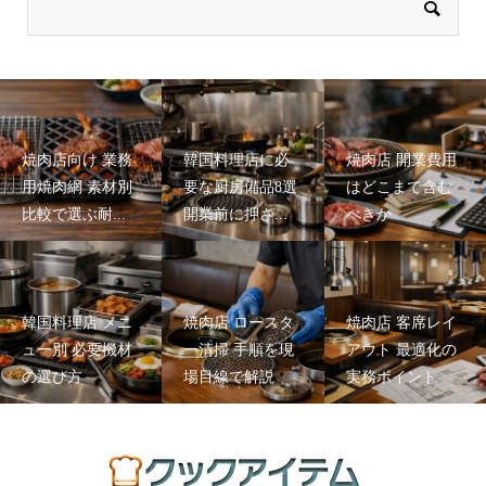
焼肉店向け 業務
韓国料理店に必
焼肉店 開業費用
用焼肉網 素材別
要な厨房備品8選
はどこまで含む
比較で選ぶ耐...
開業前に押さ...
べきか
韓国料理店 メニ
焼肉店 ロースタ
焼肉店 客席レイ
ュー別 必要機材
ー清掃 手順を現
アウト 最適化の
の選び方
場目線で解説
実務ポイント