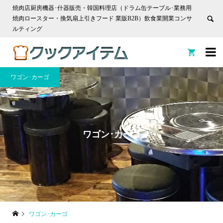
焼肉店厨房機器･什器販売・韓国料理店（ドラム缶テーブル･業務用
焼肉ロースター・換気扇上引きフード 業販B2B）飲食業開業コンサ
ルティング


ワゴン･カーゴ
ワゴン･カーゴ
ワゴン･カーゴ