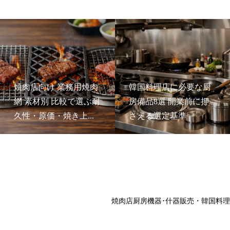
焼肉店向け 業務用焼肉
韓国料理店に必要な厨
網 素材別 比較で選ぶ耐
房備品8選 開業前に押
久性・原価・焼き上...
さえる選定基準
焼肉店厨房機器･什器販売・韓国料理