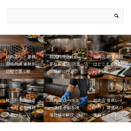
焼肉店向け 業務
韓国料理店に必
焼肉店 開業費用
用焼肉網 素材別
要な厨房備品8選
はどこまで含む
比較で選ぶ耐...
開業前に押さ...
べきか
韓国料理店 メニ
焼肉店 ロースタ
焼肉店 客席レイ
ュー別 必要機材
ー清掃 手順を現
アウト 最適化の
の選び方
場目線で解説
実務ポイント