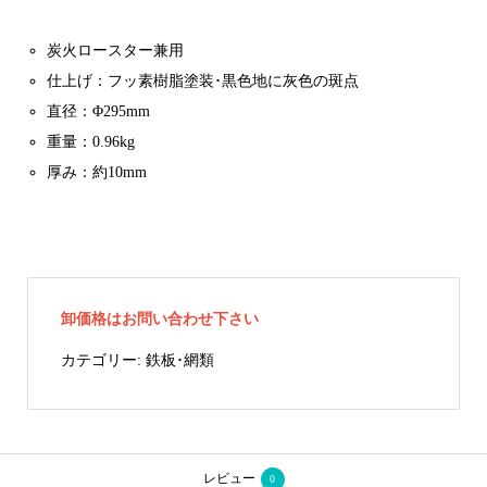
炭火ロースター兼用
仕上げ：フッ素樹脂塗装･黒色地に灰色の斑点
直径：Φ295mm
重量：0.96kg
厚み：約10mm
卸価格はお問い合わせ下さい
カテゴリー:
鉄板･網類
レビュー
0