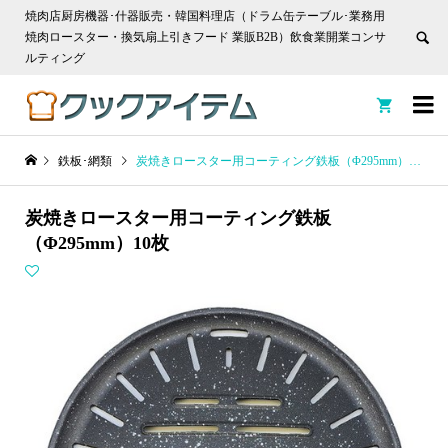
焼肉店厨房機器･什器販売・韓国料理店（ドラム缶テーブル･業務用
焼肉ロースター・換気扇上引きフード 業販B2B）飲食業開業コンサ
ルティング


鉄板･網類
炭焼きロースター用コーティング鉄板（Φ295mm）10枚
炭焼きロースター用コーティング鉄板
（Φ295mm）10枚